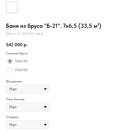
Баня из бруса "Б-21". 7х6,5 (33,5 м²)
SKU:
b-21-100x150-otd-4
542 000
р.
Сечение бруса
100х150
150х150
Фундамент
Печь банная
Отделка