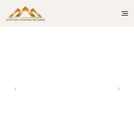
Главная
→
Бани из бруса
→
Баня Б-21 7х6,5