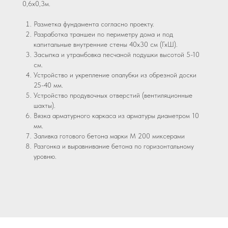
0,6х0,3м.
Разметка фундамента согласно проекту.
Разработка траншеи по периметру дома и под
капитальные внутренние стены 40х30 см (ГхШ).
Засыпка и утрамбовка песчаной подушки высотой 5-10
см.
Устройство и укрепление опалубки из обрезной доски
25-40 мм.
Устройство продувочных отверстий (вентиляционные
шахты).
Вязка арматурного каркаса из арматуры диаметром 10
мм.
Заливка готового бетона марки М 200 миксерами
Разгонка и выравнивание бетона по горизонтальному
уровню.