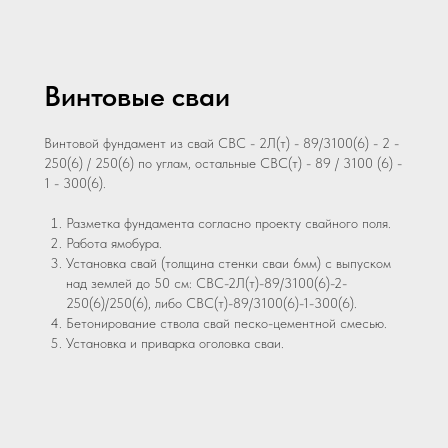
Винтовые сваи
Винтовой фундамент из свай СВС - 2Л(т) - 89/3100(6) - 2 -
250(6) / 250(6) по углам, остальные СВС(т) - 89 / 3100 (6) -
1 - 300(6).
Разметка фундамента согласно проекту свайного поля.
Работа ямобура.
Установка свай (толщина стенки сваи 6мм) с выпуском
над землей до 50 см: СВС-2Л(т)-89/3100(6)-2-
250(6)/250(6), либо СВС(т)-89/3100(6)-1-300(6).
Бетонирование ствола свай песко-цементной смесью.
Установка и приварка оголовка сваи.